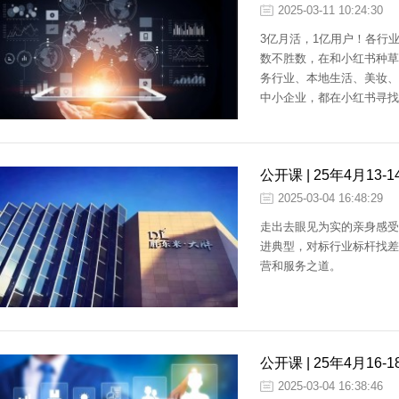
2025-03-11 10:24:30
3亿月活，1亿用户！各行
数不胜数，在和小红书种草
务行业、本地生活、美妆、
中小企业，都在小红书寻找
手；有些企业做了，但不知
间，小红书种草学官方联合
讲授一套在小红书做营销专
公开课 | 25年4月1
走弯路，从小红书平台底层
经营之道》
意增长。
2025-03-04 16:48:29
走出去眼见为实的亲身感受
进典型，对标行业标杆找差
营和服务之道。
公开课 | 25年4月1
2025-03-04 16:38:46