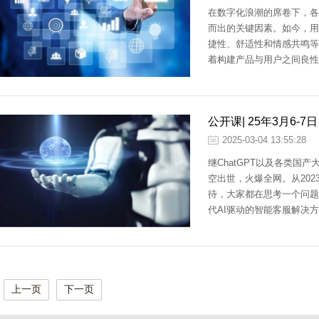
在数字化浪潮的席卷下，各
而出的关键因素。如今，用
捷性、舒适性和情感共鸣等
着构建产品与用户之间良性
理，他们运用专业知识优化
验，增强用户对产品的忠诚
公开课| 25年3月6-
部署与业务场景应用
2025-03-04 13:55:28
继ChatGPT以及各类国
空出世，火爆全网。从20
待，大家都在思考一个问题，那
代AI驱动的智能客服解决
态，为行业提供了突破性路
上一页
下一页