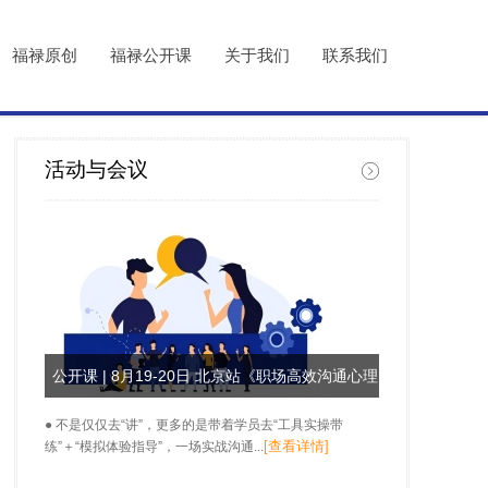
福禄原创
福禄公开课
关于我们
联系我们
活动与会议
公开课 | 8月19-20日 北京站《职场高效沟通心理
学》
● 不是仅仅去“讲”，更多的是带着学员去“工具实操带
[查看详情]
练”＋“模拟体验指导”，一场实战沟通...