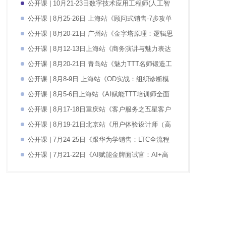
公开课 | 10月21-23日数字技术应用工程师(人工智
能）培训认证课程
公开课 | 8月25-26日 上海站《顾问式销售-7步攻单
谈判》
公开课 | 8月20-21日 广州站《金字塔原理：逻辑思
维与高效表达》
公开课 | 8月12-13日上海站《商务演讲与魅力表达
技巧实战训练营》
公开课 | 8月20-21日 青岛站《魅力TTT名师锻造工
作坊》
公开课 | 8月8-9日 上海站《OD实战：组织诊断模
型、方法和过程实践技能》
公开课 | 8月5-6日上海站《AI赋能TTT培训师全面
提升特训营》
公开课 | 8月17-18日重庆站《客户服务之五星客户
服务进阶（版权课）》
公开课 | 8月19-21日北京站《用户体验设计师（高
级）认证班》
公开课 | 7月24-25日《跟华为学销售：LTC全流程
销售项目运作》
公开课 | 7月21-22日《AI赋能金牌面试官：AI+高
效招聘与面试技巧实战》